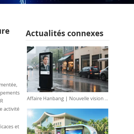
ure
Actualités connexes
gmentée,
uipements
Affaire Hanbang | Nouvelle vision de la sagesse et autonomisation mondiale de la technologie d'affichage intelligent de Hanbang
AR
 activité
icaces et