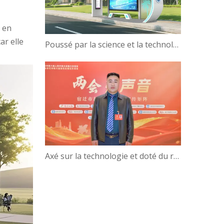
e en
ar elle
Poussé par la science et la technologie, Green Campus | Hanbang Intelligence travaille avec l'Université de Hainan pour créer une nouvelle écologie du voyage intelligent !
Axé sur la technologie et doté du renseignement — Gao Yun, président de Hanbang Intelligence, parle de l'avancement du développement du « Pôle d'intelligence numérique » de Suqian