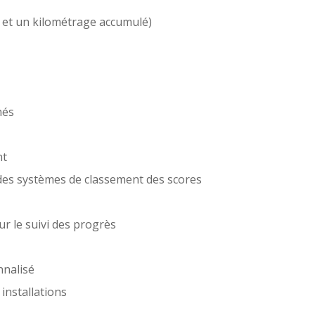
e et un kilométrage accumulé)
nés
nt
des systèmes de classement des scores
r le suivi des progrès
nnalisé
 installations