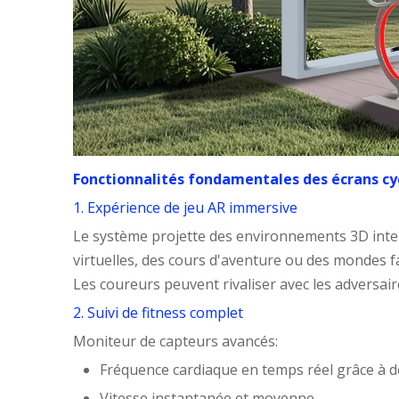
Fonctionnalités fondamentales des écrans cy
1. Expérience de jeu AR immersive
Le système projette des environnements 3D intera
virtuelles, des cours d'aventure ou des mondes fan
Les coureurs peuvent rivaliser avec les adversai
2. Suivi de fitness complet
Moniteur de capteurs avancés:
Fréquence cardiaque en temps réel grâce à d
Vitesse instantanée et moyenne