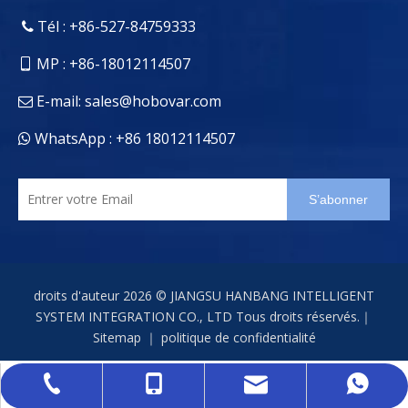
Tél : +86-527-84759333

MP : +86-18012114507

E-mail:
sales@hobovar.com

WhatsApp : +86 18012114507

S’abonner
droits d'auteur
2026
© JIANGSU HANBANG INTELLIGENT
SYSTEM INTEGRATION CO., LTD Tous droits réservés.｜
Sitemap
｜
politique de confidentialité
sales@hobovar.com
+86-527-84759333
+86-18012114507
+86 18012114507