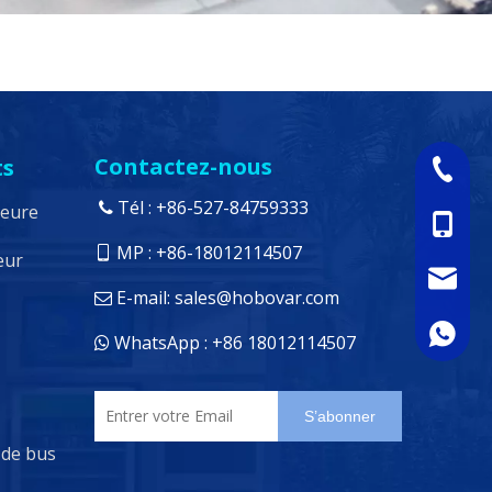
Contactez-nous
ts
+86-527
Tél : +86-527-84759333

ieure
+86-18
MP : +86-18012114507

eur
sales@h
E-mail:
sales@hobovar.com

+86 180
WhatsApp : +86 18012114507

S’abonner
 de bus