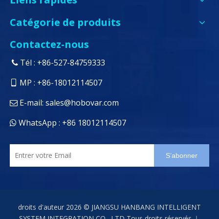
Catégorie de produits
Contactez-nous
Tél : +86-527-84759333

MP : +86-18012114507

E-mail:
sales@hobovar.com

WhatsApp : +86 18012114507

S’abonner
droits d'auteur
2026
© JIANGSU HANBANG INTELLIGENT
SYSTEM INTEGRATION CO., LTD Tous droits réservés.｜