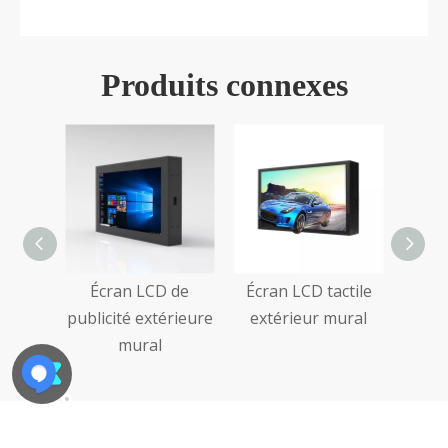
Produits connexes
e
Écran LCD de
Écran LCD tactile
ue
publicité extérieure
extérieur mural
ntégré
mural
e bus