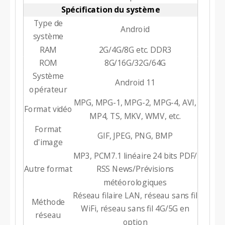
Spécification du système
Type de
Android
système
RAM
2G/4G/8G etc. DDR3
ROM
8G/16G/32G/64G
Système
Android 11
opérateur
MPG, MPG-1, MPG-2, MPG-4, AVI,
Format vidéo
MP4, TS, MKV, WMV, etc.
Format
GIF, JPEG, PNG, BMP
d'image
MP3, PCM7.1 linéaire 24 bits PDF/
Autre format
RSS News/Prévisions
météorologiques
Réseau filaire LAN, réseau sans fil
Méthode
WiFi, réseau sans fil 4G/5G en
réseau
option