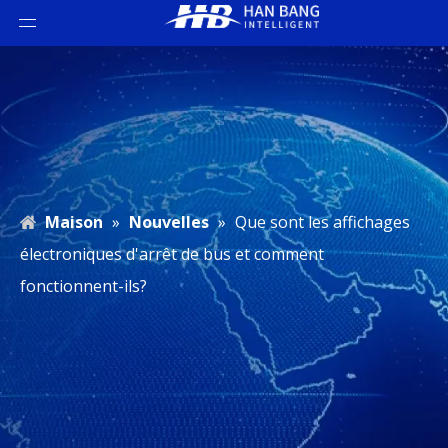
Maison
»
Nouvelles
»
Que sont les affichages
électroniques d'arrêt de bus et comment
fonctionnent-ils?